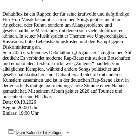
Dahabflex ist ein Rapper, der für seine kraftvolle und tiefgründige
Hip-Hop-Musik bekannt ist. In seinen Songs geht es nicht um
Angeberei oder Ruhm, sondern um Alltagsprobleme und
gesellschaftliche Missstände, mit denen sich viele identifizieren
können. In seiner Musik spricht er Themen wie Ungerechtigkeit,
Rassismus, hohe Lebenshaltungskosten und den Kampf gegen
Diskriminierung an.
Sein 2025 erschienenes Debütalbum „Organisiert“ zeigt seinen Stil
deutlich: Es verbindet moderne Rap-Beats mit starken Botschaften
und emotionalen Texten. Tracks wie „Zu teuer“ handeln von
alltäglichen Kämpfen, während andere Songs politischer und
gesellschaftskritischer sind. Dahabflex arbeitet oft mit anderen
Künstlern zusammen und ist in der deutschen Rap-Szene aktiv, in
der er sich als mutige und meinungsstarke Stimme einen Namen
gemacht hat. Mit seinem Album geht er 2026 auf Tournee und
präsentiert seine Hits live.
Date: 09.10.2026
Beginn:20:00 Uhr
Einlass: 19:00 Uhr
Zum Kalender hinzufügen