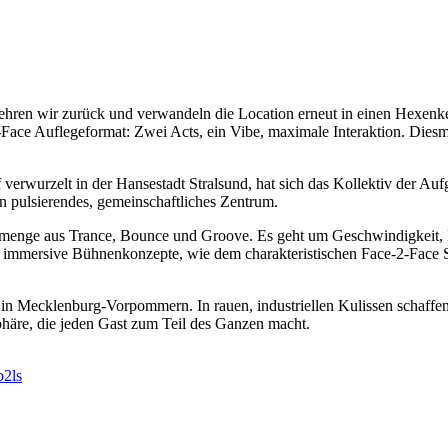
ehren wir zurück und verwandeln die Location erneut in einen Hexenk
-Face Auflegeformat: Zwei Acts, ein Vibe, maximale Interaktion. Diesm
f verwurzelt in der Hansestadt Stralsund, hat sich das Kollektiv der 
ein pulsierendes, gemeinschaftliches Zentrum.
ittmenge aus Trance, Bounce und Groove. Es geht um Geschwindigkeit,
h immersive Bühnenkonzepte, wie dem charakteristischen Face-2-Face 
 in Mecklenburg-Vorpommern. In rauen, industriellen Kulissen schaffe
phäre, die jeden Gast zum Teil des Ganzen macht.
b2ls