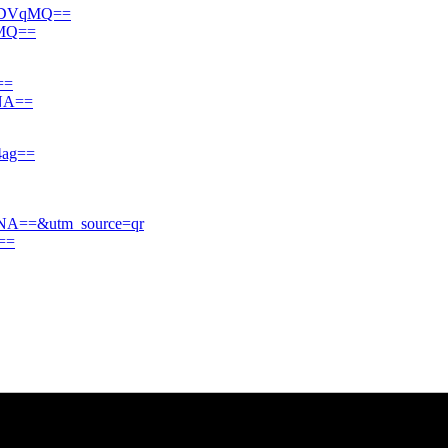
NtbDVqMQ==
pMQ==
==
2NA==
4ag==
lyNA==&utm_source=qr
==