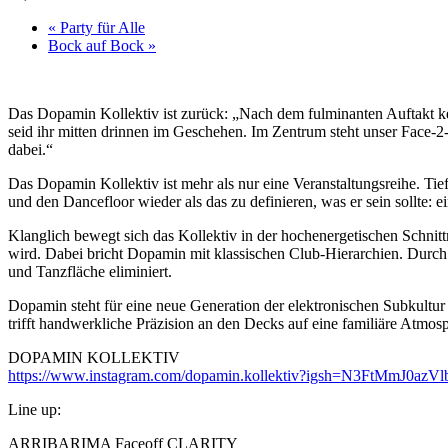
«
Party für Alle
Bock auf Bock
»
Das Dopamin Kollektiv ist zurück: „Nach dem fulminanten Auftakt k
seid ihr mitten drinnen im Geschehen. Im Zentrum steht unser Face-2
dabei.“
Das Dopamin Kollektiv ist mehr als nur eine Veranstaltungsreihe. Tie
und den Dancefloor wieder als das zu definieren, was er sein sollte: 
Klanglich bewegt sich das Kollektiv in der hochenergetischen Schn
wird. Dabei bricht Dopamin mit klassischen Club-Hierarchien. Durc
und Tanzfläche eliminiert.
Dopamin steht für eine neue Generation der elektronischen Subkultur
trifft handwerkliche Präzision an den Decks auf eine familiäre Atmos
DOPAMIN KOLLEKTIV
https://www.instagram.com/dopamin.kollektiv?igsh=N3FtMmJ0azVl
Line up:
ARRIBARIMA Faceoff CLARITY