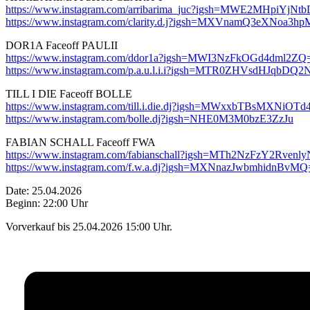
https://www.instagram.com/arribarima_juc?igsh=MWE2MHpiYj
https://www.instagram.com/clarity.d.j?igsh=MXVnamQ3eXNoa3h
DOR1A Faceoff PAULII
https://www.instagram.com/ddor1a?igsh=MWI3NzFkOGd4dml2ZQ
https://www.instagram.com/p.a.u.l.i.i?igsh=MTR0ZHVsdHJqbDQ
TILL I DIE Faceoff BOLLE
https://www.instagram.com/till.i.die.dj?igsh=MWxxbTBsMXNiOTd
https://www.instagram.com/bolle.dj?igsh=NHE0M3M0bzE3ZzJu
FABIAN SCHALL Faceoff FWA
https://www.instagram.com/fabianschall?igsh=MTh2NzFzY2Rven
https://www.instagram.com/f.w.a.dj?igsh=MXNnazJwbmhidnBvMQ
Date: 25.04.2026
Beginn: 22:00 Uhr
Vorverkauf bis 25.04.2026 15:00 Uhr.