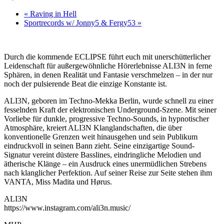
«
Raving in Hell
Sportrecords w/ Jonny5 & Fergy53
»
Durch die kommende ECLIPSE führt euch mit unerschütterlicher
Leidenschaft für außergewöhnliche Hörerlebnisse ALI3N in ferne
Sphären, in denen Realität und Fantasie verschmelzen – in der nur
noch der pulsierende Beat die einzige Konstante ist.
ALI3N, geboren im Techno-Mekka Berlin, wurde schnell zu einer
fesselnden Kraft der elektronischen Underground-Szene. Mit seiner
Vorliebe für dunkle, progressive Techno-Sounds, in hypnotischer
Atmosphäre, kreiert ALI3N Klanglandschaften, die über
konventionelle Grenzen weit hinausgehen und sein Publikum
eindruckvoll in seinen Bann zieht. Seine einzigartige Sound-
Signatur vereint düstere Basslines, eindringliche Melodien und
ätherische Klänge – ein Ausdruck eines unermüdlichen Strebens
nach klanglicher Perfektion. Auf seiner Reise zur Seite stehen ihm
VANTA, Miss Madita und Hørus.
ALI3N
https://www.instagram.com/ali3n.music/