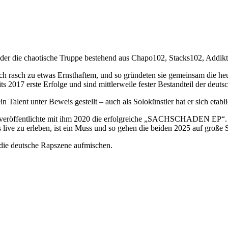
2, der die chaotische Truppe bestehend aus Chapo102, Stacks102, Ad
 rasch zu etwas Ernsthaftem, und so gründeten sie gemeinsam die heut
ts 2017 erste Erfolge und sind mittlerweile fester Bestandteil der deut
alent unter Beweis gestellt – auch als Solokünstler hat er sich etablie
öffentlichte mit ihm 2020 die erfolgreiche „SACHSCHADEN EP“. Vier
ve zu erleben, ist ein Muss und so gehen die beiden 2025 auf große 
die deutsche Rapszene aufmischen.