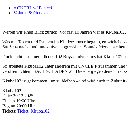
«
CNTRL w/ Paraçek
Volume & friends
»
Werfen wir einen Blick zurück: Vor fast 10 Jahren war es Kkuba10
Was mit Texten und Rappen im Kinderzimmer begann, entwickelte sich
Straßensprache und innovativen, aggressiven Sounds feierten sie berei
Doch nicht nur innerhalb des 102 Boyz-Universums hat Kkuba102 sein T
So arbeitete Kkuba102 unter anderem mit UNCLE F zusammen und ver
veröffentlichten „SACHSCHADEN 2“. Die energiegeladenen Tracks li
Kkuba102 ist gekommen, um zu bleiben – und wird auch in Zukunft 
Kkuba102
Date: 20.12.2025
Einlass 19:00 Uhr
Beginn 20:00 Uhr
Tickets:
Ticket: Kkuba102