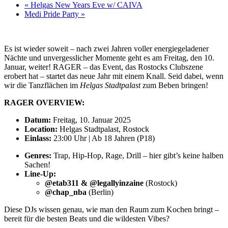
«
Helgas New Years Eve w/ CAIVA
Medi Pride Party
»
Es ist wieder soweit – nach zwei Jahren voller energiegeladener
Nächte und unvergesslicher Momente geht es am Freitag, den 10.
Januar, weiter! RAGER – das Event, das Rostocks Clubszene
erobert hat – startet das neue Jahr mit einem Knall. Seid dabei, wenn
wir die Tanzflächen im
Helgas Stadtpalast
zum Beben bringen!
RAGER OVERVIEW:
Datum:
Freitag, 10. Januar 2025
Location:
Helgas Stadtpalast, Rostock
Einlass:
23:00 Uhr | Ab 18 Jahren (P18)
Genres:
Trap, Hip-Hop, Rage, Drill – hier gibt’s keine halben
Sachen!
Line-Up:
@etab311 & @legallyinzaine
(Rostock)
@chap_nba
(Berlin)
Diese DJs wissen genau, wie man den Raum zum Kochen bringt –
bereit für die besten Beats und die wildesten Vibes?