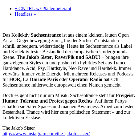
«
CNTRL w/ Plattenlieferant
Headless
»
Das Kollektiv
Sachsentrance
ist aus einem kleinen, lauten Open
Air als Gegenbewegung zum „Tag der Sachsen“ entstanden –
schrill, unbequem, widerständig. Heute ist Sachsentrance als Label
und Kollektiv fester Bestandteil der europäischen Underground-
Szene.
The Jakob Sister
,
RaverPik und SABU!
– bringen ihre
ganz eigenen Styles ein und pushen ein hybrides Set aus Trance,
Harddance, Acid, Psy, Hardstyle, Neo Rave und Hardtekk. Immer
vorwärts, immer volle Energie. Mit mehreen Releases und Podcasts
für
HÖR, La Darude Paris
oder
Operator Radio
hat sich
Sachsentrance mitlerweile europaweit einen Namen gemacht.
Doch es geht nicht nur um Musik: Sachsentrance steht für
Freigeist,
Humor, Toleranz und Protest gegen Rechts
. Auf ihren Partys
schaffen sie Safer Spaces und machen Awareness-Arbeit zum festen
Bestandteil. Trance wird hier zum politischen Statement – und zur
kollektiven Ekstase.
The Jakob Sister
https://www.instagram.com/the_jakob_sister/