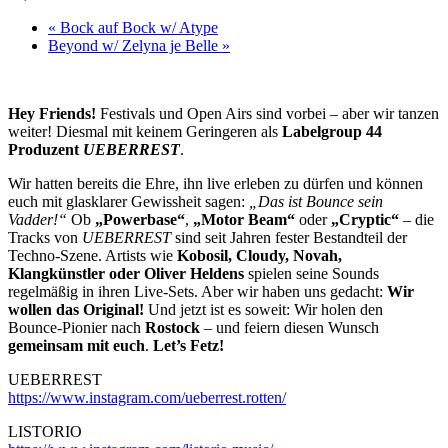
«
Bock auf Bock w/ Atype
Beyond w/ Zelyna je Belle
»
Hey Friends!
Festivals und Open Airs sind vorbei – aber wir tanzen
weiter! Diesmal mit keinem Geringeren als
Labelgroup 44
Produzent
UEBERREST
.
Wir hatten bereits die Ehre, ihn live erleben zu dürfen und können
euch mit glasklarer Gewissheit sagen:
„Das ist Bounce sein
Vadder!“
Ob
„Powerbase“
,
„Motor Beam“
oder
„Cryptic“
– die
Tracks von
UEBERREST
sind seit Jahren fester Bestandteil der
Techno-Szene. Artists wie
Kobosil, Cloudy, Novah,
Klangkünstler oder Oliver Heldens
spielen seine Sounds
regelmäßig in ihren Live-Sets. Aber wir haben uns gedacht:
Wir
wollen das Original!
Und jetzt ist es soweit: Wir holen den
Bounce-Pionier nach
Rostock
– und feiern diesen Wunsch
gemeinsam mit euch
.
Let’s Fetz!
UEBERREST
https://www.instagram.com/ueberrest.rotten/
LISTORIO