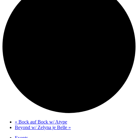
«
Bock auf Bock w/ Atype
Beyond w/ Zelyna je Belle
»
Events