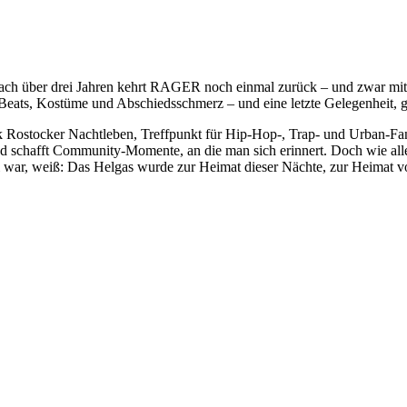
 Nach über drei Jahren kehrt RAGER noch einmal zurück – und zwar mi
er Beats, Kostüme und Abschiedsschmerz – und eine letzte Gelegenheit,
k Rostocker Nachtleben, Treffpunkt für Hip-Hop-, Trap- und Urban-Fan
 und schafft Community-Momente, an die man sich erinnert. Doch wie 
 war, weiß: Das Helgas wurde zur Heimat dieser Nächte, zur Heimat vo