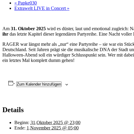
«
Papke030
Extrawelt LIVE in Concert
»
Am
31. Oktober 2025
wird es düster, laut und emotional zugleich:
ihr
das letzte Kapitel dieser legendären Partyreihe. Eine Nacht voll
RAGER war längst mehr als „nur“ eine Partyreihe – sie war ein Stüc
Deutschland. Seit Jahren prägt sie die musikalische DNA der Stadt
Halloween-Abend soll ein würdiger Schlusspunkt sein. Wer mit dabei
ein letztes Mal komplett dumm gehen!
Zum Kalender hinzufügen
Details
Beginn:
31.Oktober 2025 @ 23:00
Ende:
1.November 2025 @ 05:00