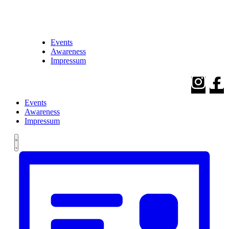
Events
Awareness
Impressum
Events
Awareness
Impressum
Ansichten-
Veranstaltung
Veranstaltungen
Liste
Ansichten-
Navigation
Navigation