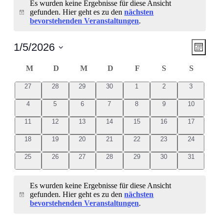
Es wurden keine Ergebnisse für diese Ansicht
gefunden. Hier geht es zu den
nächsten
Hinweis
bevorstehenden Veranstaltungen
.
Ansic
Vera
1/5/2026
Monat
Ansic
Navig
Datum
Navi
wählen.
Kalender
M
MONTAG
D
DIENSTAG
M
MITTWOCH
D
DONNERSTAG
F
FREITAG
S
SAMSTAG
S
SONN
von
0
0
0
0
0
0
0
27
28
29
30
1
2
3
Veranstaltungen
Veranstaltungen
Veranstaltungen
Veranstaltungen
Veranstaltungen
Veranstaltungen
Veranstaltungen
Veranstal
0
0
0
0
0
0
0
4
5
6
7
8
9
10
Veranstaltungen
Veranstaltungen
Veranstaltungen
Veranstaltungen
Veranstaltungen
Veranstaltungen
Veranstalt
0
0
0
0
0
0
0
11
12
13
14
15
16
17
Veranstaltungen
Veranstaltungen
Veranstaltungen
Veranstaltungen
Veranstaltungen
Veranstaltungen
Veranstalt
0
0
0
0
0
0
0
18
19
20
21
22
23
24
Veranstaltungen
Veranstaltungen
Veranstaltungen
Veranstaltungen
Veranstaltungen
Veranstaltungen
Veranstalt
0
0
0
0
0
0
0
25
26
27
28
29
30
31
Veranstaltungen
Veranstaltungen
Veranstaltungen
Veranstaltungen
Veranstaltungen
Veranstaltungen
Veranstalt
Es wurden keine Ergebnisse für diese Ansicht
gefunden. Hier geht es zu den
nächsten
Hinweis
bevorstehenden Veranstaltungen
.